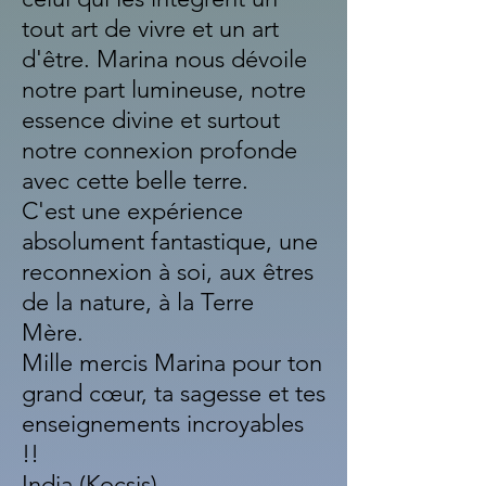
tout art de vivre et un art
d'être. Marina nous dévoile
notre part lumineuse, notre
essence divine et surtout
notre connexion profonde
avec cett
e belle terre.
C'est une expérience
absolument
fantastique, une
reconnexion à soi, aux êtres
de la nature, à la Terre
Mère.
Mille mercis Marina pour ton
grand cœur, ta sagesse et tes
enseignements incroyables
!!
India (Kocsis)