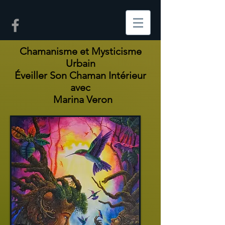
Chamanisme et Mysticisme
Urbain
​Éveiller Son Chaman Intérieur
avec
Marina Veron