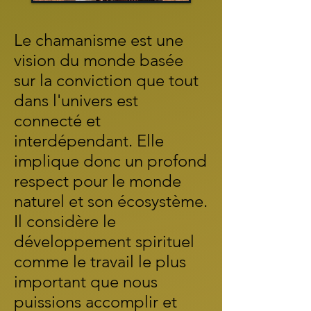
Le chamanisme est une
vision du monde basée
sur la conviction que tout
dans l'univers est
connecté et
interdépendant. Elle
implique donc un profond
respect pour le monde
naturel et son écosystème.
Il considère le
développement spirituel
comme le travail le plus
important que nous
puissions accomplir et