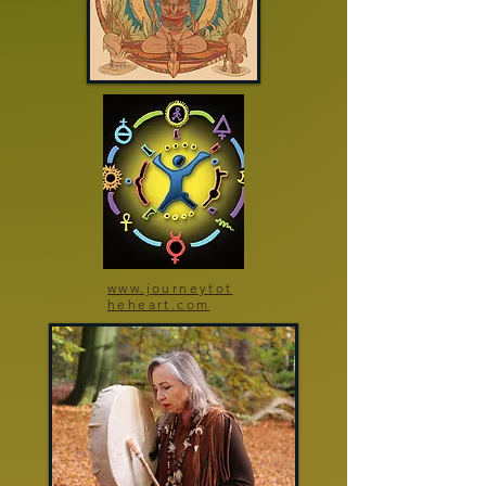
www.journeytot
heheart.com