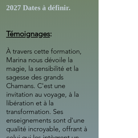
2027​ Dates à définir.
Témoignages
:
À tra
vers cette formation,
Marina nous dévoile la
m
agie, la sensibilité et la
sagesse des grands
Chamans. C'est une
invitation au voyage, à la
libération et à la
transformation. Ses
enseignements sont d'une
qualité incroyable, offrant à
celui qui les intègrent un