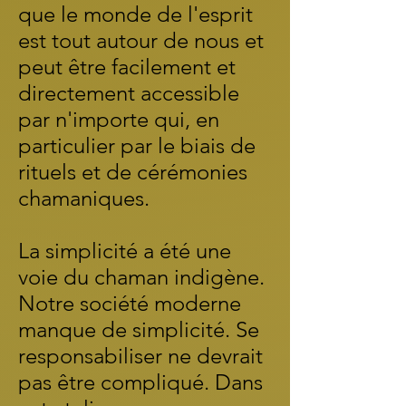
que le monde de l'esprit
est tout autour de nous et
peut être facilement et
directement accessible
par n'importe qui, en
particulier par le biais de
rituels et de cérémonies
chamaniques.
La simplicité a été une
voie du chaman indigène.
Notre société moderne
manque de simplicité. Se
responsabiliser ne devrait
pas être compliqué. Dans