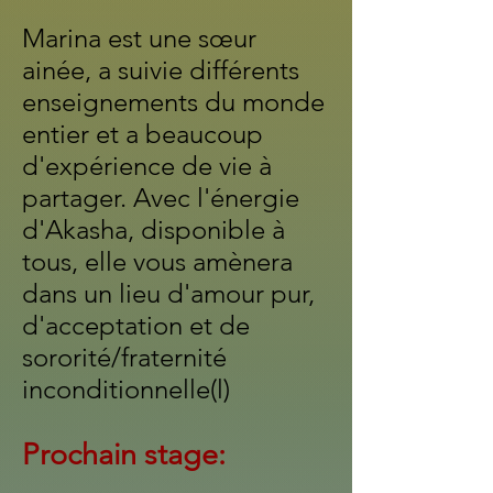
Marina est une sœur
ainée, a suivie différents
enseignements du monde
entier et a beaucoup
d'expérience de vie à
partager. Avec l'énergie
d'Akasha, disponible à
tous, elle vous amènera
dans un lieu d'amour pur,
d'acceptation et de
sororité/fraternité
inconditionnelle(l)
Prochain stage: