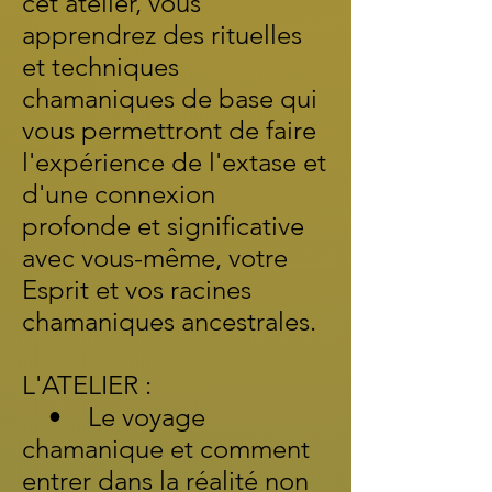
cet atelier, vous
apprendrez des rituelles
et techniques
chamaniques de base qui
vous permettront de faire
l'expérience de l'extase et
d'une connexion
profonde et significative
avec vous-même, votre
Esprit et vos racines
chamaniques ancestrales.
L'ATELIER :
• Le voyage
chamanique et comment
entrer dans la réalité non