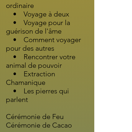
ordinaire
• Voyage à deux
• Voyage pour la
guérison de l'âme
• Comment voyager
pour des autres
• Rencontrer votre
animal de pouvoir
• Extraction
Chamanique
• Les pierres qui
parlent
Cérémonie
de Feu
Cérémonie de Cacao